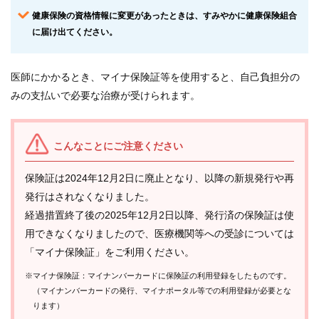
健康保険の資格情報に変更があったときは、すみやかに健康保険組合
に届け出てください。
各
種
手
続
医師にかかるとき、マイナ保険証等を使用すると、自己負担分の
き
みの支払いで必要な治療が受けられます。
申
請
書
こんなことにご注意ください
一
覧
保険証は2024年12月2日に廃止となり、以降の新規発行や再
発行はされなくなりました。
よ
経過措置終了後の2025年12月2日以降、発行済の保険証は使
く
あ
用できなくなりましたので、医療機関等への受診については
る
「マイナ保険証」をご利用ください。
質
問
※マイナ保険証：マイナンバーカードに保険証の利用登録をしたものです。
（マイナンバーカードの発行、マイナポータル等での利用登録が必要とな
組合
ります）
案内