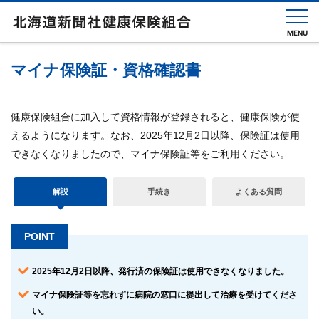
MENU
マイナ保険証・資格確認書
健
保
健康保険組合に加入して資格情報が登録されると、健康保険が使
の
し
えるようになります。なお、2025年12月2日以降、保険証は使用
く
できなくなりましたので、マイナ保険証等をご利用ください。
み
健
解説
手続き
よくある質問
保
の
給
POINT
付
2025年12月2日以降、発行済の保険証は使用できなくなりました。
保
健
マイナ保険証等を忘れずに病院の窓口に提出して治療を受けてくださ
事
い。
業