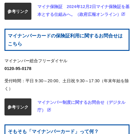
マイナ保険証 2024年12月2日マイナ保険証を基
参考リンク
各
本とする仕組みへ。（政府広報オンライン）
種
手
続
き
マイナンバーカードの保険証利用に関するお問合せは
こちら
申
請
マイナンバー総合フリーダイヤル
書
一
0120-95-0178
覧
受付時間：平日 9:30～20:00、土日祝 9:30～17:30（年末年始を除
よ
く）
く
あ
る
マイナンバー制度に関するお問合せ（デジタル
参考リンク
質
庁）
問
組合
そもそも「マイナンバーカード」って何？
案内