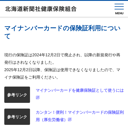
MENU
マイナンバーカードの保険証利用につい
て
健
保
の
し
現行の保険証は2024年12月2日で廃止され、以降の新規発行や再
く
発行はされなくなりました。
み
2025年12月2日以降、保険証は使用できなくなりましたので、マ
イナ保険証をご利用ください。
健
保
の
マイナンバーカードを健康保険証として使うには
給
参考リンク
付
保
カンタン！便利！マイナンバーカードの保険証利
参考リンク
健
用（厚生労働省）
事
業