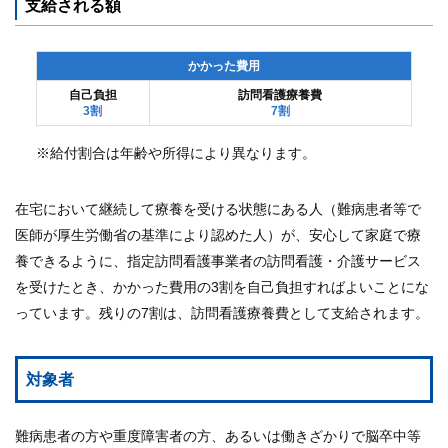
支給される額
各
種
かかった費用
手
自己負担
訪問看護療養費
続
3割
7割
き
※給付割合は年齢や所得により異なります。
申
請
書
在宅において継続して療養を受ける状態にある人（難病患者等で
一
医師が厚生労働省の基準により認めた人）が、安心して家庭で療
覧
養できるように、指定訪問看護事業者の訪問看護・介護サービス
を受けたとき、かかった費用の3割を自己負担すればよいことにな
よ
く
っています。残りの7割は、訪問看護療養費として支給されます。
あ
る
質
問
対象者
組合
難病患者の方や重度障害者の方、あるいは働きざかりで脳卒中等
案内