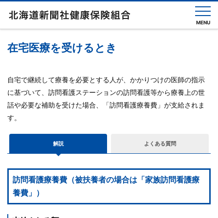
MENU
在宅医療を受けるとき
健
保
自宅で継続して療養を必要とする人が、かかりつけの医師の指示
の
し
に基づいて、訪問看護ステーションの訪問看護等から療養上の世
く
話や必要な補助を受けた場合、「訪問看護療養費」が支給されま
み
す。
健
保
解説
よくある質問
の
給
付
訪問看護療養費（被扶養者の場合は「家族訪問看護療
保
養費」）
健
事
業