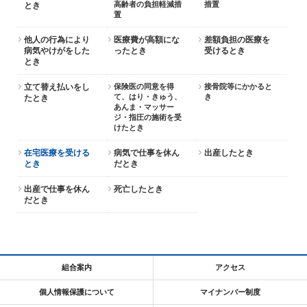
高齢者の負担軽減措
措置
とき
置
他人の行為により
医療費が高額にな
差額負担の医療を
病気やけがをした
ったとき
受けるとき
とき
立て替え払いをし
保険医の同意を得
接骨院等にかかると
て、はり・きゅう、
き
たとき
あんま・マッサー
ジ・指圧の施術を受
けたとき
在宅医療を受ける
病気で仕事を休ん
出産したとき
とき
だとき
出産で仕事を休ん
死亡したとき
だとき
組合案内
アクセス
個人情報保護について
マイナンバー制度